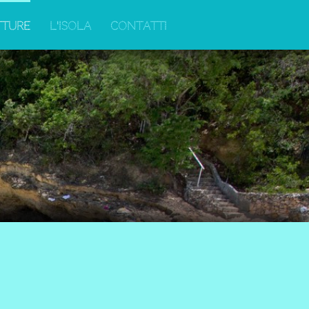
tture
L'isola
Contatti